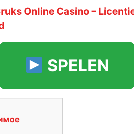
ruks Online Casino – Licenti
d
SPELEN
имое