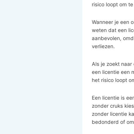
risico loopt om t
Wanneer je een on
weten dat een lic
aanbevolen, omda
verliezen.
Als je zoekt naar
een licentie een 
het risico loopt 
Een licentie is ee
zonder cruks kies
zonder licentie k
bedonderd of om 