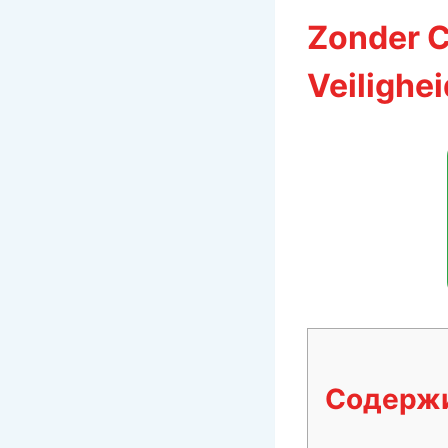
Zonder C
Veilighei
Содерж