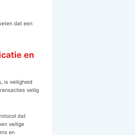
 weten dat een
icatie en
 is veiligheid
ansacties veilig
rotocol dat
en veilige
ens en