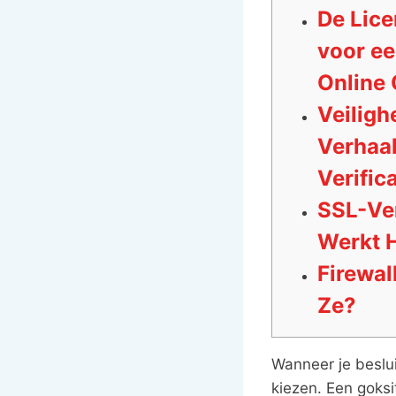
De Lice
voor e
Online 
Veiligh
Verhaal
Verific
SSL-Ver
Werkt 
Firewal
Ze?
Wanneer je beslui
kiezen. Een goksi