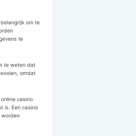
 belangrijk om te
worden
gevens te
om te weten dat
nbevolen, omdat
 online casino
t is. Een casino
e worden