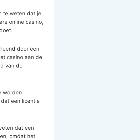
m te weten dat je
are online casino,
doet.
erleend door een
het casino aan de
id van de
te worden
dat een licentie
 weten dat een
len, omdat het