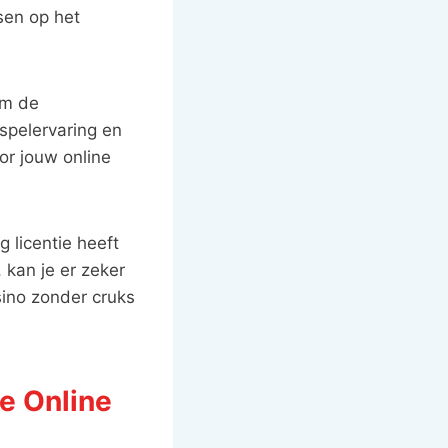
ssen op het
om de
 spelervaring en
or jouw online
g licentie heeft
 kan je er zeker
asino zonder cruks
e Online