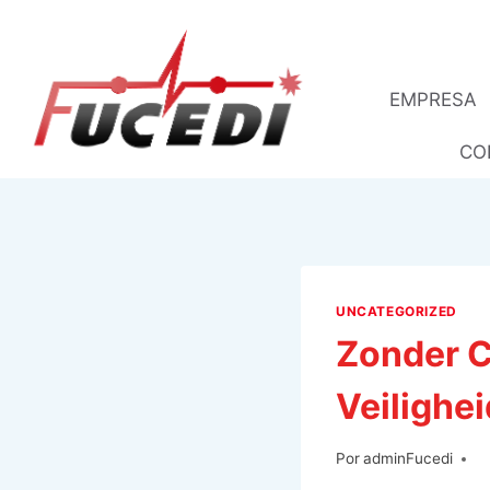
Saltar
al
contenido
EMPRESA
CO
UNCATEGORIZED
Zonder C
Veilighei
Por
adminFucedi