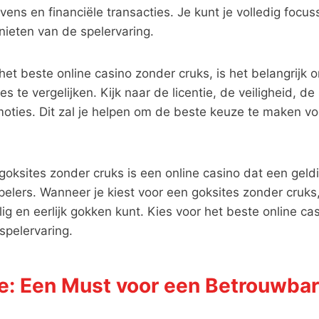
vens en financiële transacties. Je kunt je volledig focu
nieten van de spelervaring.
 het beste online casino zonder cruks, is het belangrijk 
es te vergelijken. Kijk naar de licentie, de veiligheid, de
oties. Dit zal je helpen om de beste keuze te maken vo
 goksites zonder cruks is een online casino dat een geldi
 spelers. Wanneer je kiest voor een goksites zonder cruks,
ilig en eerlijk gokken kunt. Kies voor het beste online c
spelervaring.
ie: Een Must voor een Betrouwbar